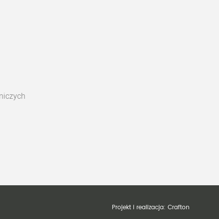
niczych
Projekt i realizacja:
Crafton