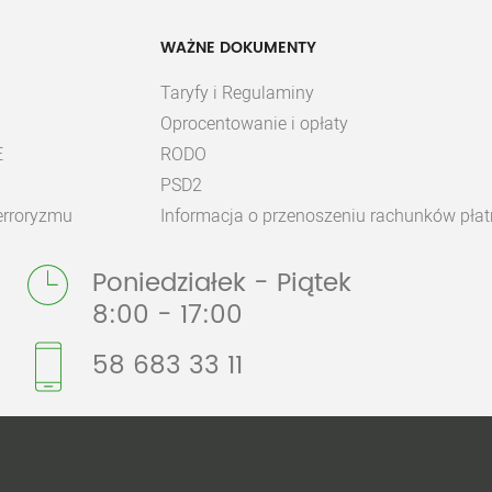
WAŻNE DOKUMENTY
Taryfy i Regulaminy
Oprocentowanie i opłaty
E
RODO
PSD2
terroryzmu
Informacja o przenoszeniu rachunków płat
Poniedziałek - Piątek
8:00 - 17:00
58 683 33 11