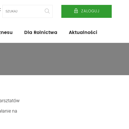
t
ZALOGUJ
znesu
Dla Rolnictwa
Aktualności
warsztatów
ałanie na