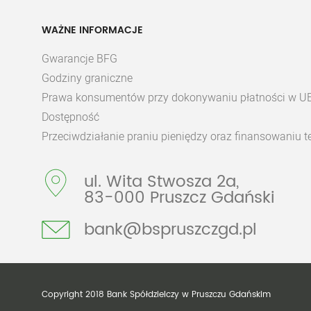
WAŻNE INFORMACJE
Gwarancje BFG
Godziny graniczne
Prawa konsumentów przy dokonywaniu płatności w U
Dostępność
Przeciwdziałanie praniu pieniędzy oraz finansowaniu 
ul. Wita Stwosza 2a,
83-000 Pruszcz Gdański
bank@bspruszczgd.pl
Copyright 2018 Bank Spółdzielczy w Pruszczu Gdańskim