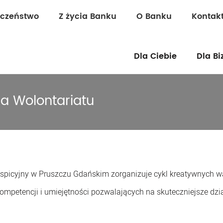
eczeństwo
Z życia Banku
O Banku
Kontak
Dla Ciebie
Dla Bi
a Wolontariatu
ospicyjny w Pruszczu Gdańskim zorganizuje cykl kreatywnych 
kompetencji i umiejętności pozwalających na skuteczniejsze dzi