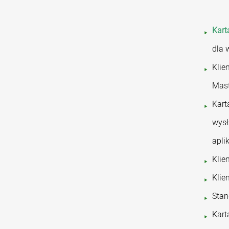
Kart
dla 
Klie
Mast
Kart
wysł
apli
Klie
Klie
Stan
Kart