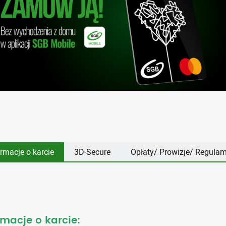
ormacje o karcie
3D-Secure
Opłaty/ Prowizje/ Regulam
rmacje o karcie: