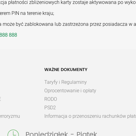
cja płatności zbliżeniowych karty zostaje aktywowana po wyko
rem PIN na terenie kraju;
a może być zablokowana lub zastrzeżona przez posiadacza w apl
888 888
WAŻNE DOKUMENTY
Taryfy i Regulaminy
Oprocentowanie i opłaty
E
RODO
PSD2
terroryzmu
Informacja o przenoszeniu rachunków płat
Poniedziałek - Piątek