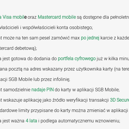
a Visa mobil
e
oraz
Mastercard mobile
są dostępne dla pełnoletn
właścicieli i współwłaścicieli konta osobistego;
nt może na ten sam pesel zamówić max
po jednej
karcie z każde
ercard debetową);
a jest gotowa do dodania do
portfela cyfrowego
już w kilka min
ana pocztą na adres wskazany przez użytkownika karty (na tere
kacji SGB Mobile lub przez infolinię;
nt samodzielnie
nadaje PIN
do karty w aplikacji SGB Mobile;
nt wskazuje aplikację jako źródło weryfikacji transakcji
3D Secure
dardowe limity przypisane do karty można zmieniać w aplikacji
a jest ważna
4 lata
i podlega automatycznemu wznowieniu;